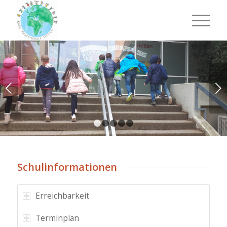
Weiter
1
2
3
4
5
Schulinformationen
Erreichbarkeit
Terminplan